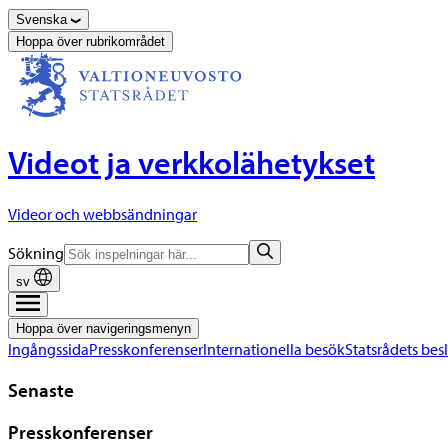
Svenska
Hoppa över rubrikområdet
Videot ja verkkolähetykset
Videor och webbsändningar
Sökning
sv
Hoppa över navigeringsmenyn
Ingångssida
Presskonferenser
Internationella besök
Statsrådets bes
Senaste
Presskonferenser