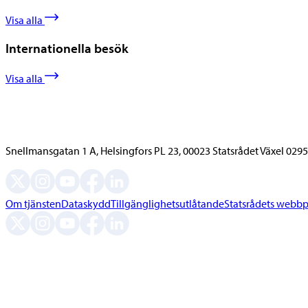
Visa alla
Internationella besök
Visa alla
Snellmansgatan 1 A, Helsingfors PL 23, 00023 Statsrådet Växel 029
Om tjänsten
Dataskydd
Tillgänglighetsutlåtande
Statsrådets webbp