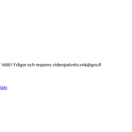
5 16001 Frågor och respons: videopalvelu.vnk@gov.fi
lats